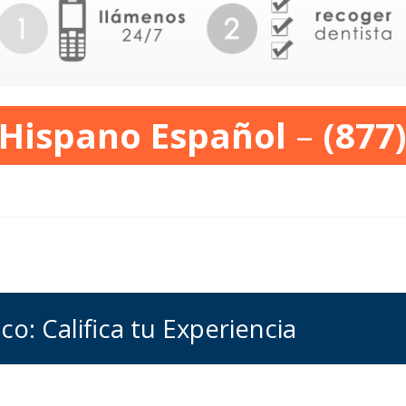
 Hispano Español
–
(877
co: Califica tu Experiencia