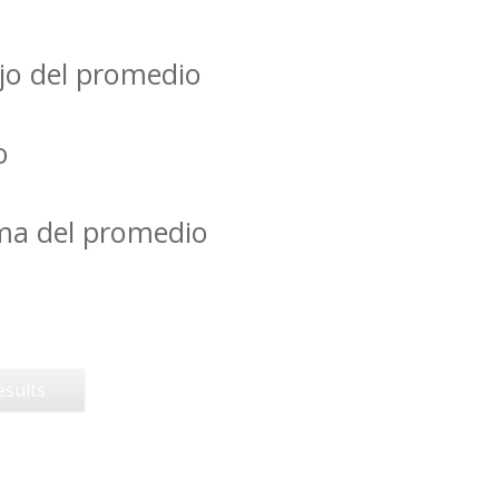
jo del promedio
o
ima del promedio