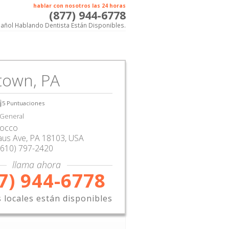
hablar con nosotros las 24 horas
(877) 944-6778
añol Hablando Dentista Están Disponibles.
town, PA
5
Puntuaciones
 General
rocco
aus Ave
,
PA
18103,
USA
(610) 797-2420
llama ahora
7) 944-6778
s locales están disponibles