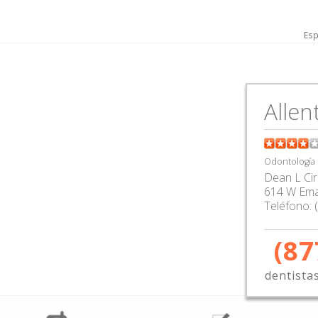
Esp
Allen
Odontología
Dean L Ci
614 W Em
Teléfono:
(87
dentista