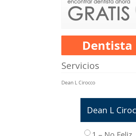
Dentista
Servicios
Dean L Cirocco
Dean L Ciroc
1 – No Feliz