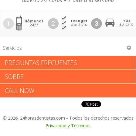
abierto 24 horas – 7 días a la semana
Servicios
PREGUNTAS FRECUENTES
Dennis P Goehring
SOBRE
Dennis P Goehring: Califica tu
CALL NOW
Experiencia
© 2026, 24horasdentistas.com - Todos los derechos reservados
1 – No Feliz
Privacidad y Términos