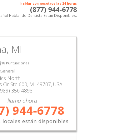
hablar con nosotros las 24 horas
(877) 944-6778
añol Hablando Dentista Están Disponibles.
a, MI
18
Puntuaciones
 General
nics North
 Cir Ste 600
,
MI
49707,
USA
(989) 356-4898
llama ahora
7) 944-6778
s locales están disponibles