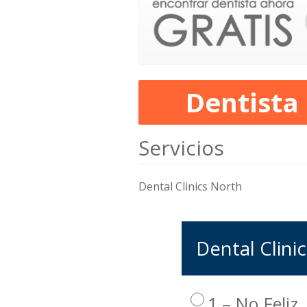
Dentista
Servicios
Dental Clinics North
Dental Clinic
1 – No Feliz