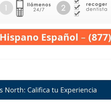
 Hispano Español
–
(877
s North: Califica tu Experiencia