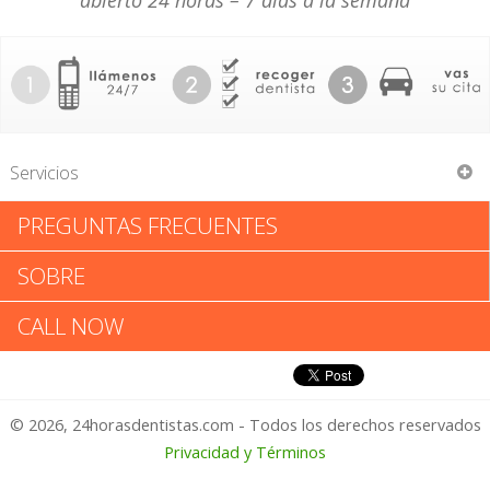
abierto 24 horas – 7 días a la semana
Servicios
PREGUNTAS FRECUENTES
Dileo Oral Surgery
SOBRE
Dileo Oral Surgery: Califica tu
CALL NOW
Experiencia
© 2026, 24horasdentistas.com - Todos los derechos reservados
1 – No Feliz
Privacidad y Términos