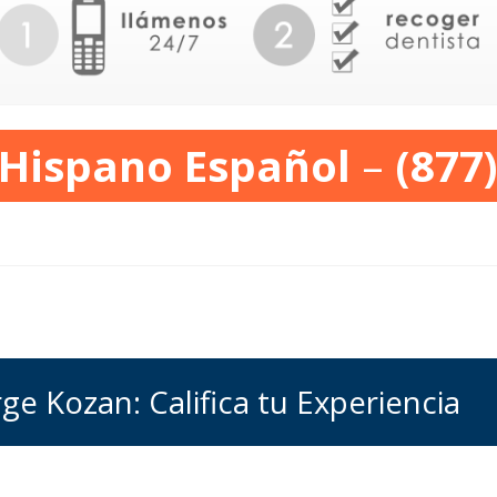
 Hispano Español
–
(877
e Kozan: Califica tu Experiencia