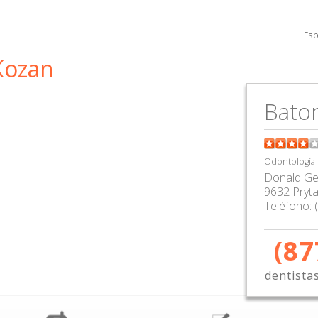
Esp
Kozan
Bato
Odontología
Donald Ge
9632 Pryta
Teléfono:
(87
dentista