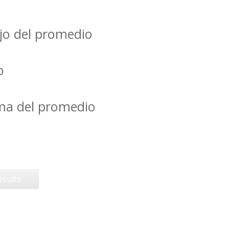
jo del promedio
o
ima del promedio