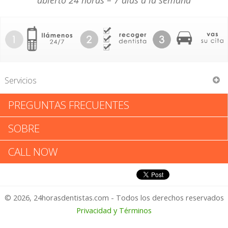
abierto 24 horas – 7 días a la semana
Servicios
PREGUNTAS FRECUENTES
Donald W Bishop Jr
SOBRE
Donald W Bishop Jr: Califica tu
CALL NOW
Experiencia
© 2026, 24horasdentistas.com - Todos los derechos reservados
1 – No Feliz
Privacidad y Términos