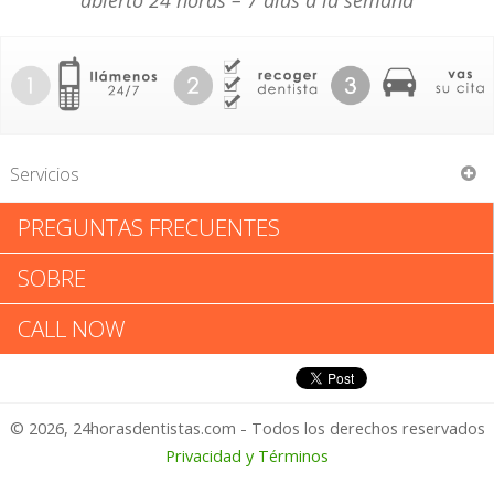
abierto 24 horas – 7 días a la semana
Servicios
PREGUNTAS FRECUENTES
Douglas W Voiers
SOBRE
Douglas W Voiers: Califica tu
CALL NOW
Experiencia
© 2026, 24horasdentistas.com - Todos los derechos reservados
1 – No Feliz
Privacidad y Términos