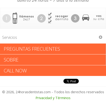
abierto 24 horas – 7 días a la semana
Servicios
PREGUNTAS FRECUENTES
Drew H Turner Jr
SOBRE
Drew H Turner Jr: Califica tu
CALL NOW
Experiencia
© 2026, 24horasdentistas.com - Todos los derechos reservados
1 – No Feliz
Privacidad y Términos