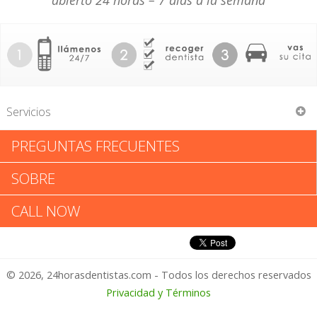
abierto 24 horas – 7 días a la semana
Servicios
PREGUNTAS FRECUENTES
E Ralph Mc Devitt
SOBRE
E Ralph Mc Devitt: Califica tu
CALL NOW
Experiencia
© 2026, 24horasdentistas.com - Todos los derechos reservados
1 – No Feliz
Privacidad y Términos