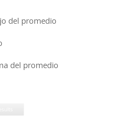
jo del promedio
o
ima del promedio