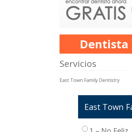
Dentista
Servicios
East Town Family Dentistry
East Town Fa
1 – No Feliz