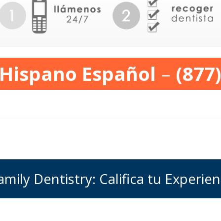
 Hispano Español
–
(877
mily Dentistry: Califica tu Experien