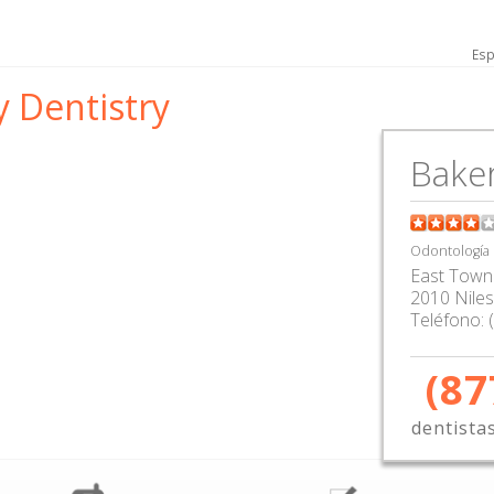
Esp
y Dentistry
Baker
Odontología
East Town 
2010 Niles
Teléfono:
(87
dentista