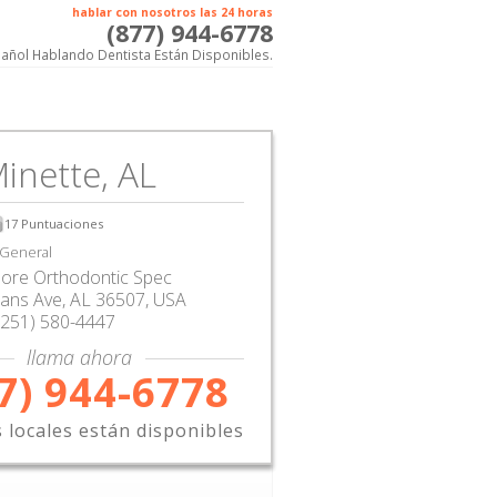
hablar con nosotros las 24 horas
(877) 944-6778
añol Hablando Dentista Están Disponibles.
inette, AL
17
Puntuaciones
 General
hore Orthodontic Spec
ans Ave
,
AL
36507,
USA
(251) 580-4447
llama ahora
7) 944-6778
s locales están disponibles