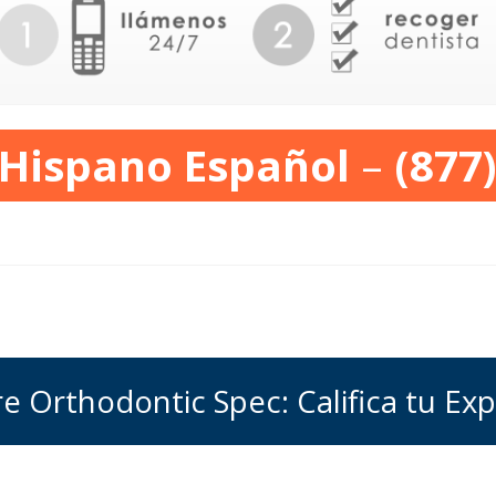
 Hispano Español
–
(877
e Orthodontic Spec: Califica tu Exp