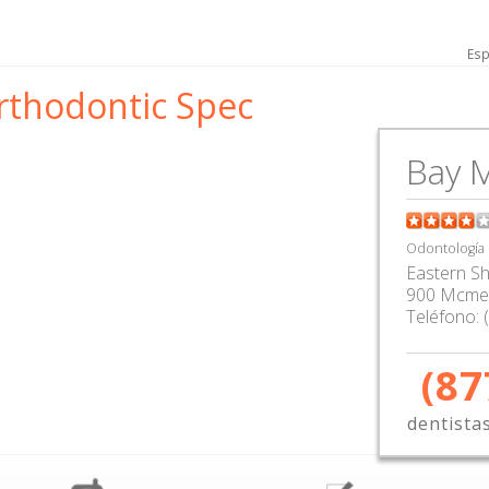
Esp
rthodontic Spec
Bay M
Odontología
Eastern S
900 Mcme
Teléfono:
(87
dentista