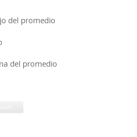
jo del promedio
o
ima del promedio