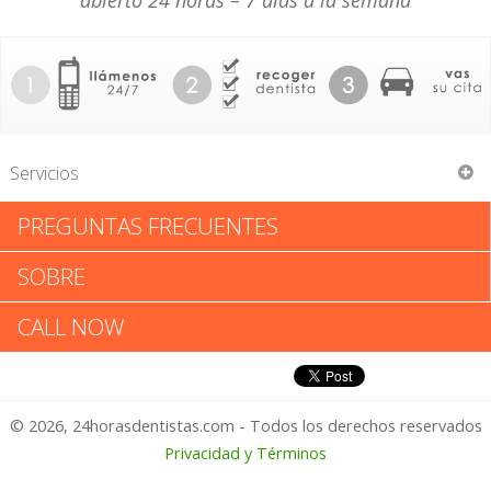
abierto 24 horas – 7 días a la semana
Servicios
PREGUNTAS FRECUENTES
Economy Dental
SOBRE
Economy Dental: Califica tu
CALL NOW
Experiencia
© 2026, 24horasdentistas.com - Todos los derechos reservados
1 – No Feliz
Privacidad y Términos