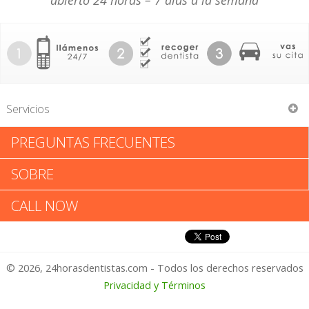
abierto 24 horas – 7 días a la semana
Servicios
PREGUNTAS FRECUENTES
EdS Dental Lab
SOBRE
EdS Dental Lab: Califica tu
CALL NOW
Experiencia
© 2026, 24horasdentistas.com - Todos los derechos reservados
1 – No Feliz
Privacidad y Términos