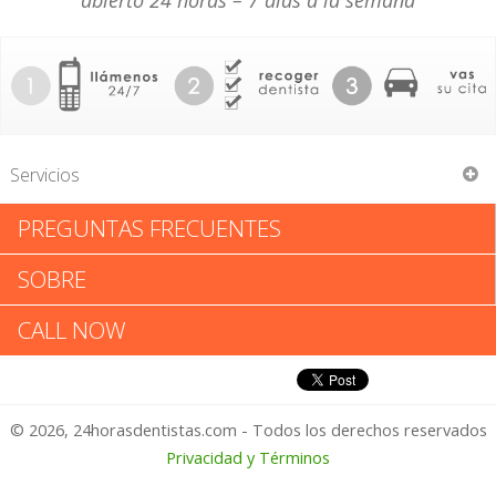
abierto 24 horas – 7 días a la semana
Servicios
PREGUNTAS FRECUENTES
Edward W Scoppettuolo
SOBRE
Edward W Scoppettuolo:
CALL NOW
Califica tu Experiencia
© 2026, 24horasdentistas.com - Todos los derechos reservados
1 – No Feliz
Privacidad y Términos