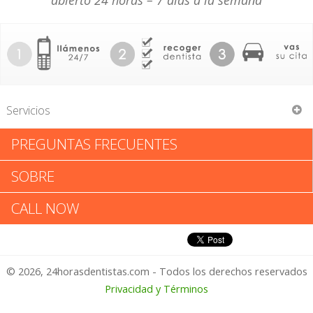
abierto 24 horas – 7 días a la semana
Servicios
PREGUNTAS FRECUENTES
Edwin Flournoy
SOBRE
Edwin Flournoy: Califica tu
CALL NOW
Experiencia
© 2026, 24horasdentistas.com - Todos los derechos reservados
1 – No Feliz
Privacidad y Términos