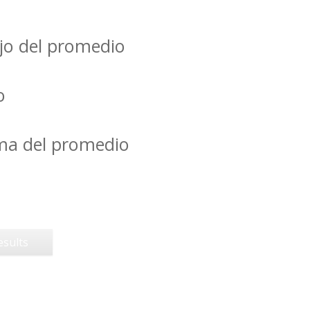
jo del promedio
o
ima del promedio