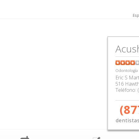
Esp
Acus
Odontología
Eric S Mar
516 Hawth
Teléfono:
(87
dentista