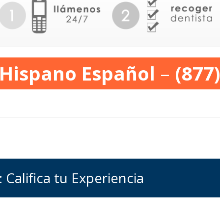
 Hispano Español
–
(877
: Califica tu Experiencia