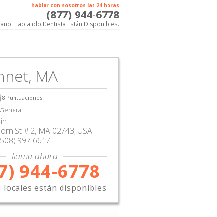
hablar con nosotros las 24 horas
(877) 944-6778
añol Hablando Dentista Están Disponibles.
hnet, MA
8
Puntuaciones
 General
tin
orn St # 2
,
MA
02743,
USA
(508) 997-6617
llama ahora
7) 944-6778
s locales están disponibles