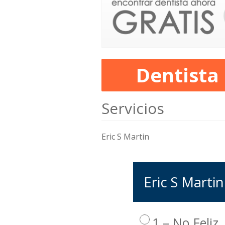
Dentista
Servicios
Eric S Martin
Eric S Martin
1 – No Feliz