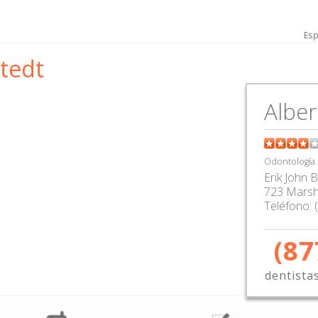
Esp
stedt
Alber
Odontología
Erik John 
723 Marsha
Teléfono:
(87
dentista