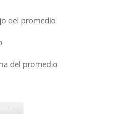
jo del promedio
o
ima del promedio