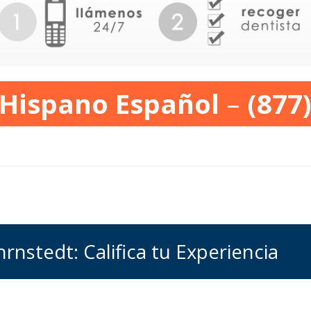
 Hispano Español
–
(877
hrnstedt: Califica tu Experiencia