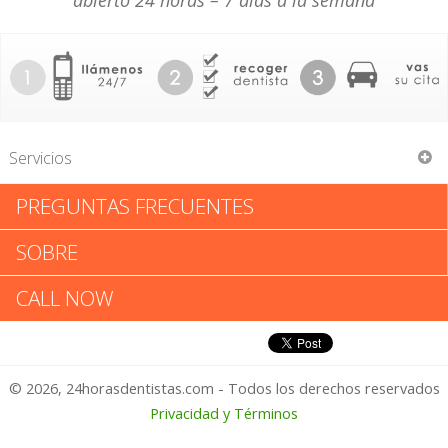
abierto 24 horas – 7 días a la semana
Servicios
PREGUNTAS FRECUENTES
Ernest Edward Quimby
SOBRE
Ernest Edward Quimby: Califica
CALL NOW
tu Experiencia
© 2026, 24horasdentistas.com - Todos los derechos reservados
1 – No Feliz
Privacidad y Términos