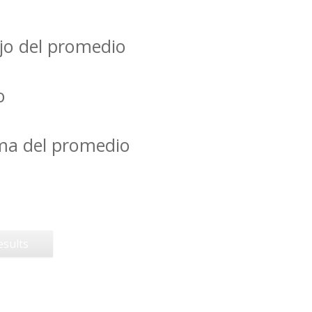
jo del promedio
o
ima del promedio