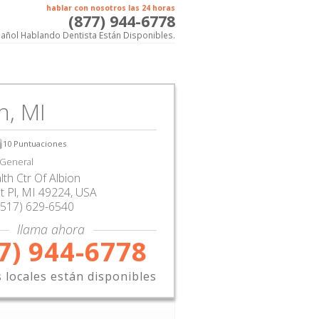
hablar con nosotros las 24 horas
(877) 944-6778
añol Hablando Dentista Están Disponibles.
n, MI
10
Puntuaciones
 General
lth Ctr Of Albion
t Pl
,
MI
49224,
USA
(517) 629-6540
llama ahora
7) 944-6778
s locales están disponibles