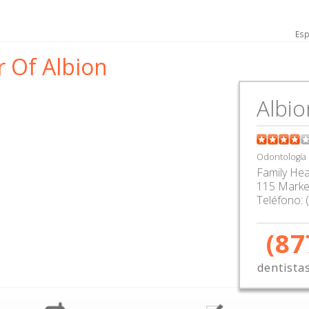
Esp
r Of Albion
Albio
Odontología
Family Hea
115 Marke
Teléfono:
(87
dentista