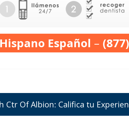
 Hispano Español
–
(877
 Ctr Of Albion: Califica tu Experien