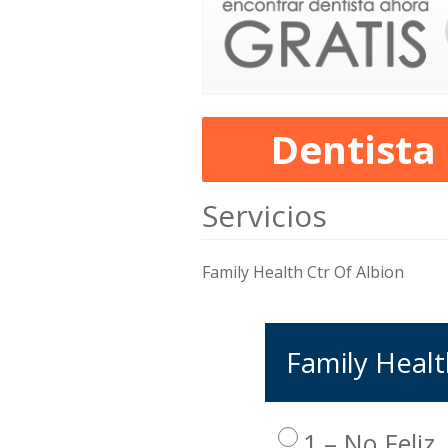
Dentista
Servicios
Family Health Ctr Of Albion
Family Health
1 – No Feliz