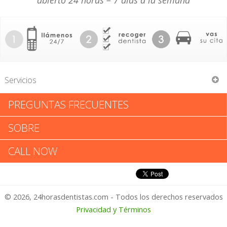
abierto 24 horas – 7 días a la semana
Servicios
PREGUNTAS FRECUENTES
First Nations Community Health
SOBRE
First Nations Community
CALL NOW
Health: Califica tu Experiencia
© 2026, 24horasdentistas.com - Todos los derechos reservados
1 – No Feliz
Privacidad y Términos