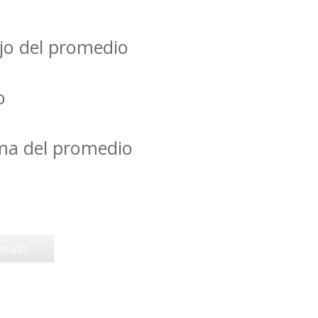
jo del promedio
o
ima del promedio