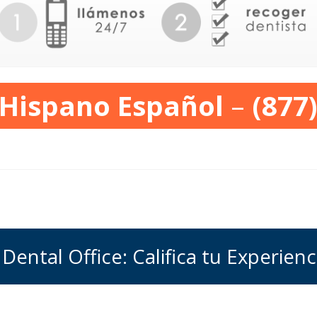
 Hispano Español
–
(877
Dental Office: Califica tu Experienc