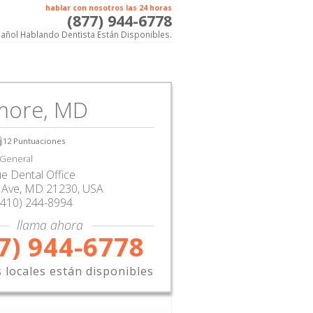
hablar con nosotros las 24 horas
(877) 944-6778
añol Hablando Dentista Están Disponibles.
imore, MD
12
Puntuaciones
 General
e Dental Office
 Ave
,
MD
21230,
USA
(410) 244-8994
llama ahora
7) 944-6778
s locales están disponibles