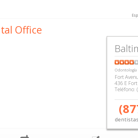
Esp
al Office
Balt
Odontología
Fort Avenu
436 E Fort
Teléfono:
(87
dentista