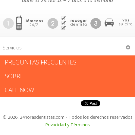
abierto 24 horas – 7 días a la semana
Servicios
PREGUNTAS FRECUENTES
Francis Walter Feely
SOBRE
Francis Walter Feely: Califica tu
CALL NOW
Experiencia
© 2026, 24horasdentistas.com - Todos los derechos reservados
1 – No Feliz
Privacidad y Términos