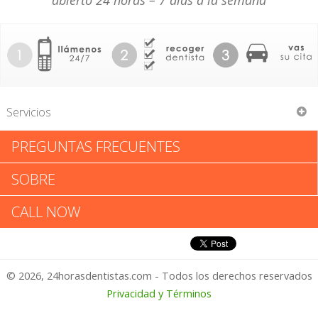
abierto 24 horas – 7 días a la semana
Servicios
PREGUNTAS FRECUENTES
Frank Soltiz
SOBRE
Frank Soltiz: Califica tu
CALL NOW
Experiencia
© 2026, 24horasdentistas.com - Todos los derechos reservados
1 – No Feliz
Privacidad y Términos