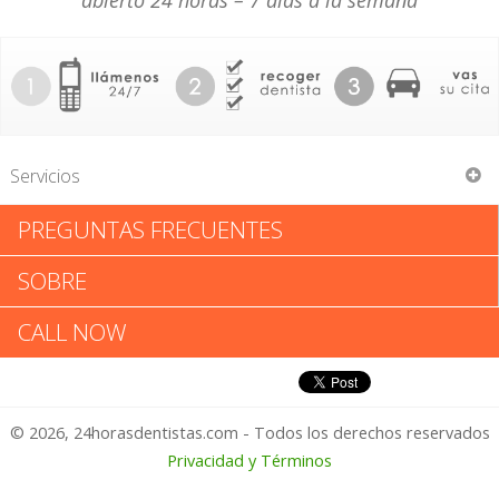
abierto 24 horas – 7 días a la semana
Servicios
PREGUNTAS FRECUENTES
Fred Moor
SOBRE
Fred Moor: Califica tu
CALL NOW
Experiencia
© 2026, 24horasdentistas.com - Todos los derechos reservados
1 – No Feliz
Privacidad y Términos