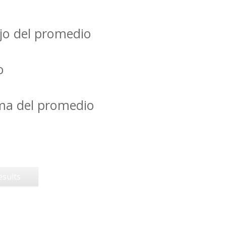
jo del promedio
o
ima del promedio