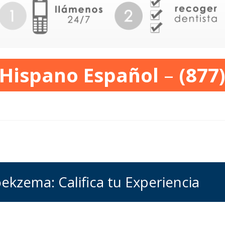
 Hispano Español
–
(877
ekzema: Califica tu Experiencia