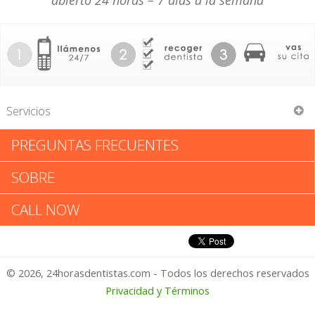
abierto 24 horas – 7 días a la semana
Servicios
PREGUNTAS FRECUENTES
Fuller Family Investments Llp
SOBRE
Fuller Family Investments Llp:
CALL NOW
Califica tu Experiencia
© 2026, 24horasdentistas.com - Todos los derechos reservados
1 – No Feliz
Privacidad y Términos