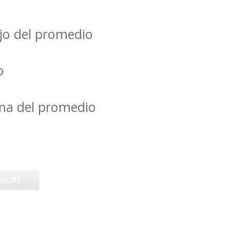
jo del promedio
o
ima del promedio