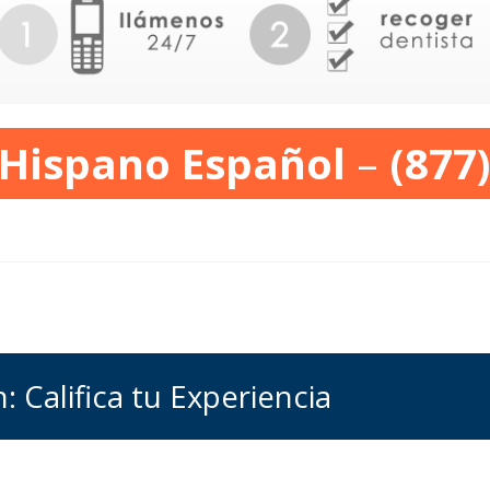
 Hispano Español
–
(877
: Califica tu Experiencia