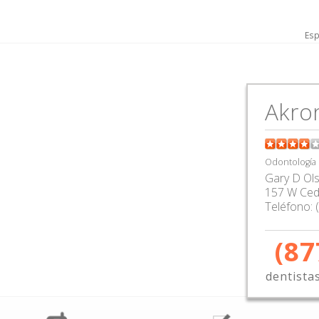
Esp
Akro
Odontología
Gary D Ol
157 W Ced
Teléfono:
(87
dentista