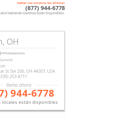
hablar con nosotros las 24 horas
(877) 944-6778
añol Hablando Dentista Están Disponibles.
n, OH
19
Puntuaciones
 General
son
ar St Ste 206
,
OH
44307,
USA
(330) 253-8711
llama ahora
7) 944-6778
s locales están disponibles