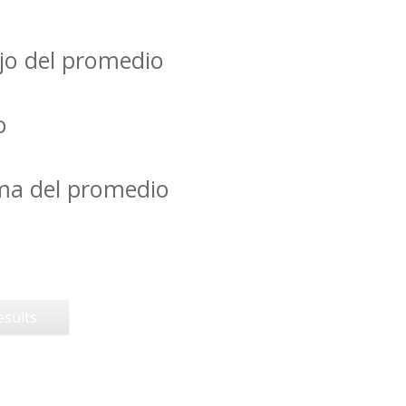
jo del promedio
o
ima del promedio