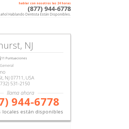
hablar con nosotros las 24 horas
(877) 944-6778
añol Hablando Dentista Están Disponibles.
hurst, NJ
11
Puntuaciones
 General
ano
St
,
NJ
07711,
USA
(732) 531-2150
llama ahora
7) 944-6778
s locales están disponibles