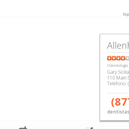
Esp
Allen
Odontología
Gary Sicili
110 Main 
Teléfono:
(87
dentista