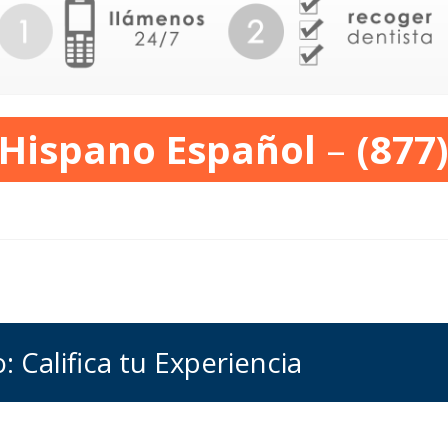
 Hispano Español
–
(877
o: Califica tu Experiencia