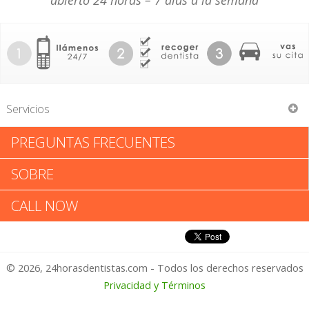
abierto 24 horas – 7 días a la semana
Servicios
PREGUNTAS FRECUENTES
Grazyna B Zielinska
SOBRE
Grazyna B Zielinska: Califica tu
CALL NOW
Experiencia
© 2026, 24horasdentistas.com - Todos los derechos reservados
1 – No Feliz
Privacidad y Términos