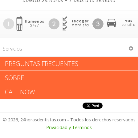
abierto 24 horas – 7 días a la semana
Servicios
PREGUNTAS FRECUENTES
Gulammohiyu Kureshi
SOBRE
Gulammohiyu Kureshi: Califica
CALL NOW
tu Experiencia
© 2026, 24horasdentistas.com - Todos los derechos reservados
1 – No Feliz
Privacidad y Términos