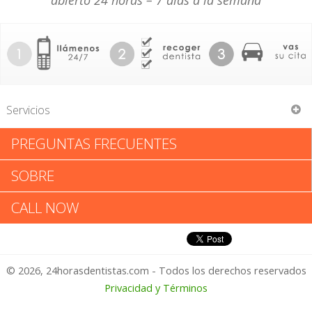
abierto 24 horas – 7 días a la semana
Servicios
PREGUNTAS FRECUENTES
Hamilton Family Dentistry
SOBRE
Hamilton Family Dentistry:
CALL NOW
Califica tu Experiencia
© 2026, 24horasdentistas.com - Todos los derechos reservados
1 – No Feliz
Privacidad y Términos