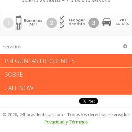
abierto 24 horas – 7 días a la semana
Servicios
PREGUNTAS FRECUENTES
Healthcare Partners Medical
SOBRE
Healthcare Partners Medical:
CALL NOW
Califica tu Experiencia
© 2026, 24horasdentistas.com - Todos los derechos reservados
1 – No Feliz
Privacidad y Términos