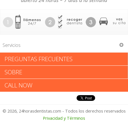
abierto 24 horas – 7 días a la semana
Servicios
PREGUNTAS FRECUENTES
Heidi Trautwein
SOBRE
Heidi Trautwein: Califica tu
CALL NOW
Experiencia
© 2026, 24horasdentistas.com - Todos los derechos reservados
1 – No Feliz
Privacidad y Términos