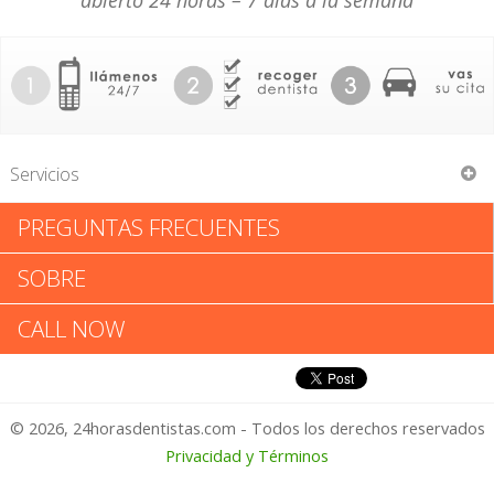
abierto 24 horas – 7 días a la semana
Servicios
PREGUNTAS FRECUENTES
Hoorn & Hoorn
SOBRE
Hoorn & Hoorn: Califica tu
CALL NOW
Experiencia
© 2026, 24horasdentistas.com - Todos los derechos reservados
1 – No Feliz
Privacidad y Términos