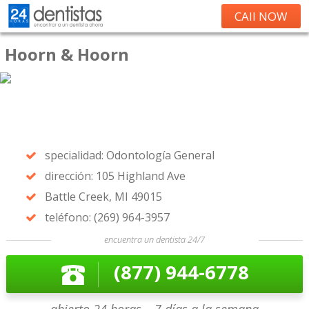
CAll NOW
Hoorn & Hoorn
specialidad: Odontología General
dirección: 105 Highland Ave
Battle Creek, MI 49015
teléfono: (269) 964-3957
encuentra un dentista 24/7
(877) 944-6778