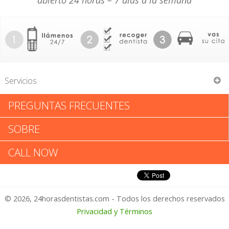
abierto 24 horas – 7 días a la semana
Servicios
PREGUNTAS FRECUENTES
Houtan Afsah Hosseini
SOBRE
Houtan Afsah Hosseini: Califica
CALL NOW
tu Experiencia
© 2026, 24horasdentistas.com - Todos los derechos reservados
1 – No Feliz
Privacidad y Términos