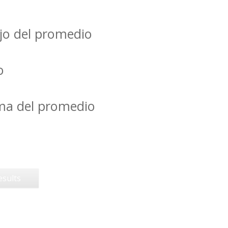
jo del promedio
o
ima del promedio