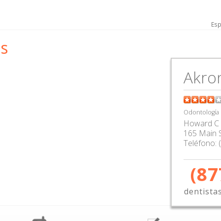
Esp
s
Akro
Odontología
Howard C 
165 Main 
Teléfono:
(87
dentista