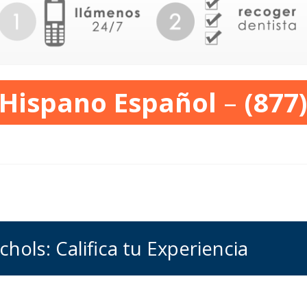
 Hispano Español
–
(877
hols: Califica tu Experiencia