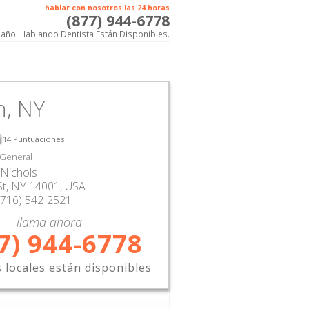
hablar con nosotros las 24 horas
(877) 944-6778
añol Hablando Dentista Están Disponibles.
n, NY
14
Puntuaciones
 General
Nichols
St
,
NY
14001,
USA
(716) 542-2521
llama ahora
7) 944-6778
s locales están disponibles