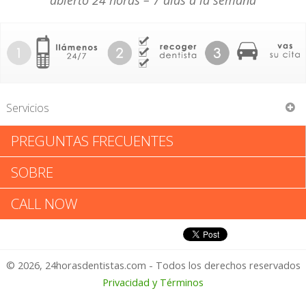
abierto 24 horas – 7 días a la semana
Servicios
PREGUNTAS FRECUENTES
Howard L Kabinoff
SOBRE
Howard L Kabinoff: Califica tu
CALL NOW
Experiencia
© 2026, 24horasdentistas.com - Todos los derechos reservados
1 – No Feliz
Privacidad y Términos