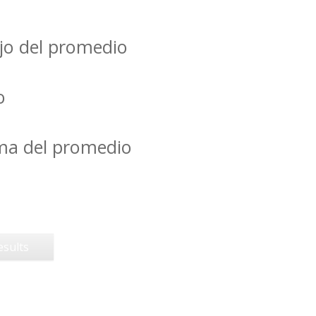
jo del promedio
o
ima del promedio