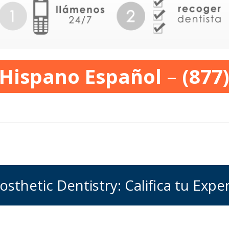
 Hispano Español
–
(877
osthetic Dentistry: Califica tu Expe