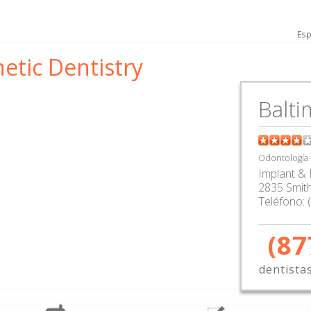
Esp
etic Dentistry
Balt
Odontología
Implant & 
2835 Smith
Teléfono:
(87
dentista