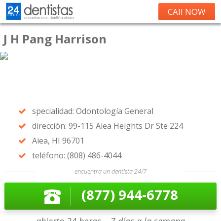
CAll NOW
J H Pang Harrison
specialidad: Odontología General
dirección: 99-115 Aiea Heights Dr Ste 224
Aiea, HI 96701
teléfono: (808) 486-4044
encuentra un dentista 24/7
(877) 944-6778