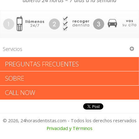
abierto 24 horas – 7 días a la semana
Servicios
PREGUNTAS FRECUENTES
J H Pang Harrison
SOBRE
J H Pang Harrison: Califica tu
CALL NOW
Experiencia
© 2026, 24horasdentistas.com - Todos los derechos reservados
1 – No Feliz
Privacidad y Términos