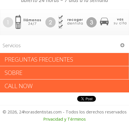
abierto 24 horas – 7 días a la semana
Servicios
PREGUNTAS FRECUENTES
James C Bradley
SOBRE
James C Bradley: Califica tu
CALL NOW
Experiencia
© 2026, 24horasdentistas.com - Todos los derechos reservados
1 – No Feliz
Privacidad y Términos