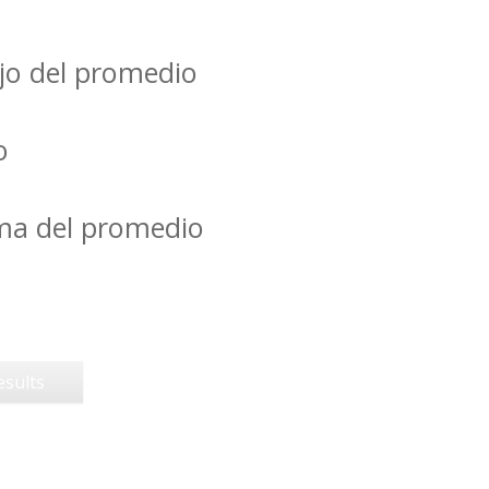
jo del promedio
o
ima del promedio