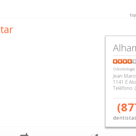
Esp
tar
Alha
Odontología
Jean Maro
1141 E Alo
Teléfono:
(87
dentista