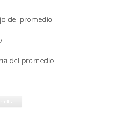
jo del promedio
o
ima del promedio