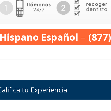
 Hispano Español
–
(877
Califica tu Experiencia