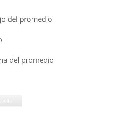
jo del promedio
o
ima del promedio