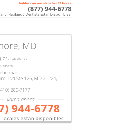
hablar con nosotros las 24 horas
(877) 944-6778
añol Hablando Dentista Están Disponibles.
imore, MD
17
Puntuaciones
 General
Lieberman
nt Blvd Ste 126
,
MD
21224,
(410) 285-7177
llama ahora
7) 944-6778
s locales están disponibles