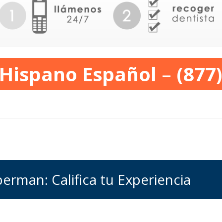
 Hispano Español
–
(877
eberman: Califica tu Experiencia