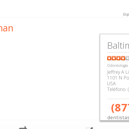
Esp
rman
Balt
Odontología
Jeffrey A 
1101 N Poi
USA
Teléfono:
(87
dentista