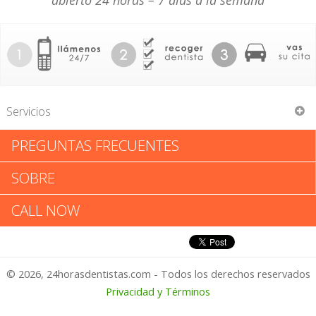
abierto 24 horas – 7 días a la semana
Servicios
PREGUNTAS FRECUENTES
Jeffrey G Garber
SOBRE
Jeffrey G Garber: Califica tu
CALL NOW
Experiencia
© 2026, 24horasdentistas.com - Todos los derechos reservados
1 – No Feliz
Privacidad y Términos