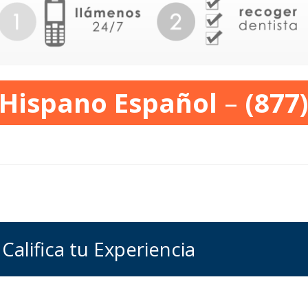
 Hispano Español
–
(877
 Califica tu Experiencia