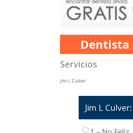
Dentista
Servicios
Jim L Culver
Jim L Culver:
1 – No Feliz