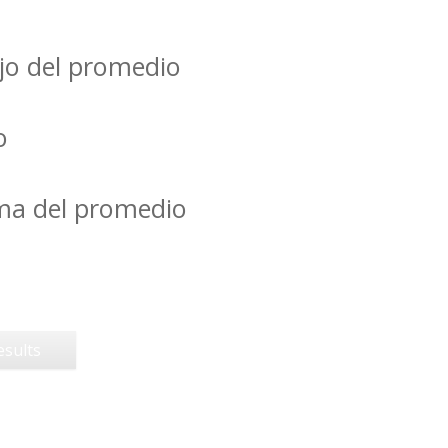
jo del promedio
o
ima del promedio