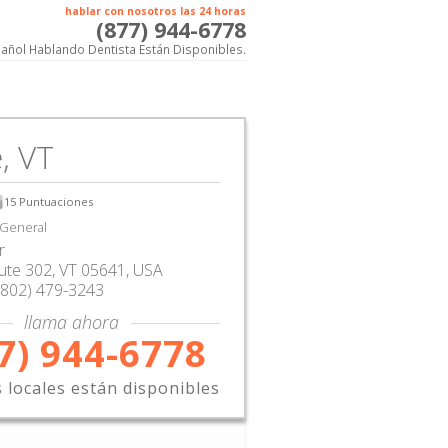
hablar con nosotros las 24 horas
(877) 944-6778
añol Hablando Dentista Están Disponibles.
, VT
15
Puntuaciones
 General
r
ute 302
,
VT
05641,
USA
(802) 479-3243
llama ahora
7) 944-6778
s locales están disponibles