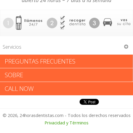
abierto 24 horas – 7 días a la semana
Servicios
PREGUNTAS FRECUENTES
Joanne H Hartrick-Szalai
SOBRE
Joanne H Hartrick-Szalai:
CALL NOW
Califica tu Experiencia
© 2026, 24horasdentistas.com - Todos los derechos reservados
1 – No Feliz
Privacidad y Términos