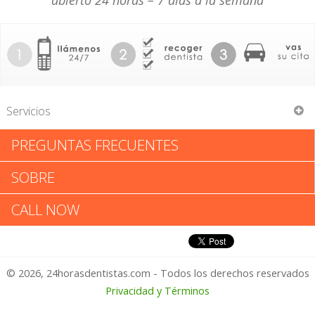
abierto 24 horas – 7 días a la semana
Servicios
PREGUNTAS FRECUENTES
Joel Kronberg
SOBRE
Joel Kronberg: Califica tu
CALL NOW
Experiencia
© 2026, 24horasdentistas.com - Todos los derechos reservados
1 – No Feliz
Privacidad y Términos