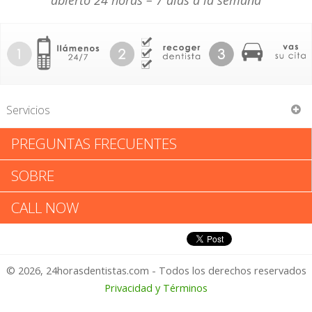
abierto 24 horas – 7 días a la semana
Servicios
PREGUNTAS FRECUENTES
John Avelino del Campo
SOBRE
John Avelino del Campo:
CALL NOW
Califica tu Experiencia
© 2026, 24horasdentistas.com - Todos los derechos reservados
1 – No Feliz
Privacidad y Términos