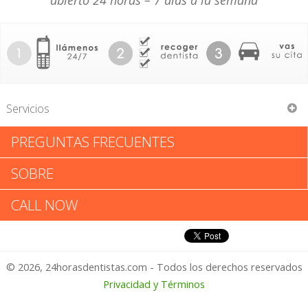
abierto 24 horas – 7 días a la semana
Servicios
PREGUNTAS FRECUENTES
John Drake Bangh
SOBRE
John Drake Bangh: Califica tu
CALL NOW
Experiencia
© 2026, 24horasdentistas.com - Todos los derechos reservados
1 – No Feliz
Privacidad y Términos