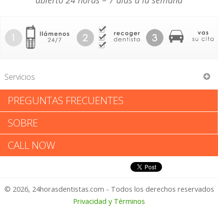
abierto 24 horas – 7 días a la semana
Servicios
PREGUNTAS FRECUENTES
John J Talashek
SOBRE
John J Talashek: Califica tu
CALL NOW
Experiencia
© 2026, 24horasdentistas.com - Todos los derechos reservados
1 – No Feliz
Privacidad y Términos